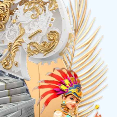
地区，日均访问量持续增长，深受
于成为全球领先的线上买球官网(中