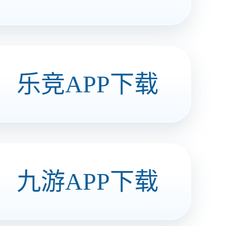
安全体系
建系统级安全网。