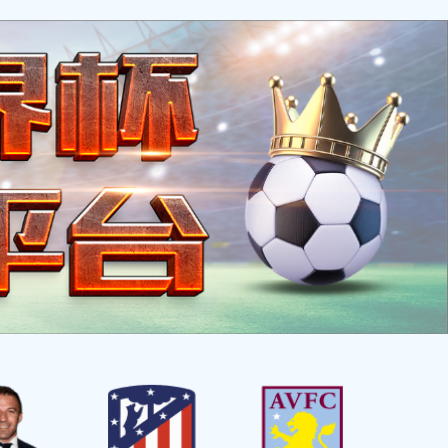
App
公司
体育
注册入口
简介
快讯
 体育观看更
页版
提供多终端支持、高清
容。