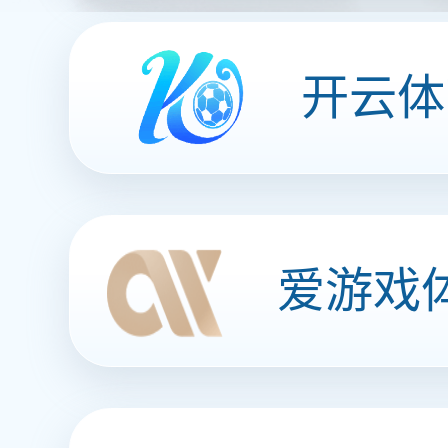
线上买球官网(中国)官方网站全站
App
我们推出的原生应用覆盖体育、电竞等热门内容，
支持赛事查看、数据浏览与多端同步，结合高清直
播与智能提醒，为用户带来高效、流畅的体验。