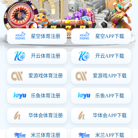
下载APP
莫兰特复出后场均35+10，灰熊黑八奇
迹能否从西部突围？
2026-06-08 15:03
阅读 36 次